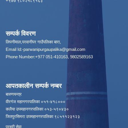
‌+९७७ ९८०२५८९१६३
सम्पर्क विवरण
लिपनीमाल,परवानीपर गाउँपलिका बारा,
Email Id:
-parwanipurgaupalika@gmail.com
Phone Number:+977 051-410163, 9802589163
आपतकालीन सम्पर्क नम्बर
बारुणयन्त्र
वीरगंज महानगरपालिका ०५१-४१८०००
कलैया उपमहानगरपालिका ०५३-५९०४३०
जितपुरसिमरा उपमहानगरपालिका ९८५११२३१२३
प्रहरी सेवा