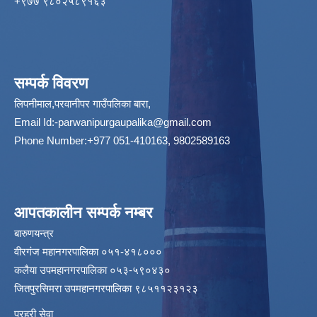
‌+९७७ ९८०२५८९१६३
सम्पर्क विवरण
लिपनीमाल,परवानीपर गाउँपलिका बारा,
Email Id:
-parwanipurgaupalika@gmail.com
Phone Number:+977 051-410163, 9802589163
आपतकालीन सम्पर्क नम्बर
बारुणयन्त्र
वीरगंज महानगरपालिका ०५१-४१८०००
कलैया उपमहानगरपालिका ०५३-५९०४३०
जितपुरसिमरा उपमहानगरपालिका ९८५११२३१२३
प्रहरी सेवा