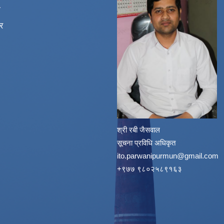
ा
र
श्री रबी जैसवाल
सूचना प्रविधि अधिकृत
ito.parwanipurmun@gmail.com
‌+९७७ ९८०२५८९१६३