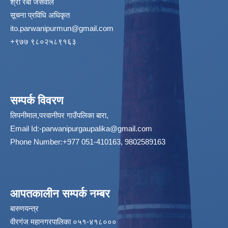
श्री रबी जैसवाल
सूचना प्रविधि अधिकृत
ito.parwanipurmun@gmail.com
‌+९७७ ९८०२५८९१६३
सम्पर्क विवरण
लिपनीमाल,परवानीपर गाउँपलिका बारा,
Email Id:
-parwanipurgaupalika@gmail.com
Phone Number:+977 051-410163, 9802589163
आपतकालीन सम्पर्क नम्बर
बारुणयन्त्र
वीरगंज महानगरपालिका ०५१-४१८०००