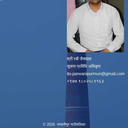
श्री रबी जैसवाल
सूचना प्रविधि अधिकृत
ito.parwanipurmun@gmail.com
‌+९७७ ९८०२५८९१६३
© 2026 परवानीपुर गाउँपालिका