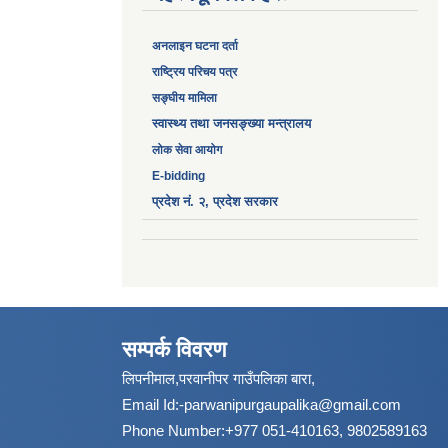
अनलाइन घटना दर्ता
‎राष्ट्रिय परिचय पत्र
सङ्‍घीय मामिला
स्वास्थ्य तथा जनसङ्ख्या मन्त्रालय
लोक सेवा आयोग
E-bidding
प्रदेश नं. २, प्रदेश सरकार
सम्पर्क विवरण
लिपनीमाल,परवानीपर गाउँपलिका बारा,
Email Id:
-parwanipurgaupalika@gmail.com
Phone Number:+977 051-410163, 9802589163