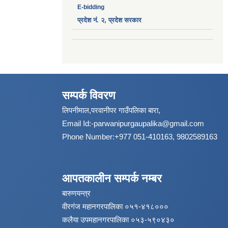
E-bidding
प्रदेश नं. २, प्रदेश सरकार
सम्पर्क विवरण
लिपनीमाल,परवानीपर गाउँपलिका बारा,
Email Id:
-parwanipurgaupalika@gmail.com
Phone Number:+977 051-410163, 9802589163
आपतकालीन सम्पर्क नम्बर
बारुणयन्त्र
वीरगंज महानगरपालिका ०५१-४१८०००
कलैया उपमहानगरपालिका ०५३-५९०४३०