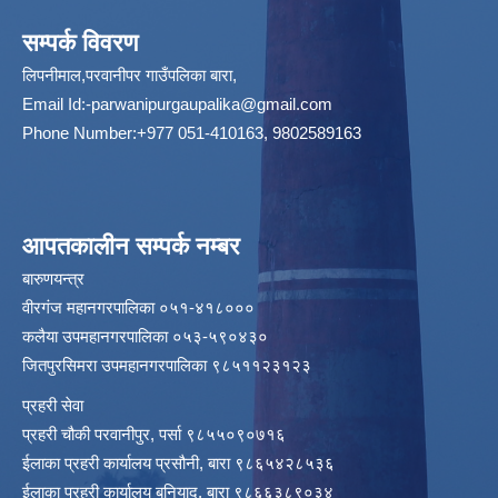
सम्पर्क विवरण
लिपनीमाल,परवानीपर गाउँपलिका बारा,
Email Id:
-parwanipurgaupalika@gmail.com
Phone Number:+977 051-410163, 9802589163
आपतकालीन सम्पर्क नम्बर
बारुणयन्त्र
वीरगंज महानगरपालिका ०५१-४१८०००
कलैया उपमहानगरपालिका ०५३-५९०४३०
जितपुरसिमरा उपमहानगरपालिका ९८५११२३१२३
प्रहरी सेवा
प्रहरी चौकी परवानीपुर, पर्सा ९८५५०९०७१६
ईलाका प्रहरी कार्यालय प्रसौनी, बारा ९८६५४२८५३६
ईलाका प्रहरी कार्यालय बुनियाद, बारा ९८६६३८९०३४