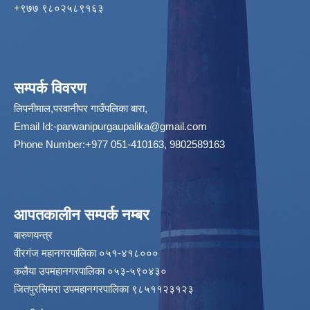
‌+९७७ ९८०२५८९१६३
सम्पर्क विवरण
लिपनीमाल,परवानीपर गाउँपलिका बारा,
Email Id:
-parwanipurgaupalika@gmail.com
Phone Number:+977 051-410163, 9802589163
आपतकालीन सम्पर्क नम्बर
बारुणयन्त्र
वीरगंज महानगरपालिका ०५१-४१८०००
कलैया उपमहानगरपालिका ०५३-५९०४३०
जितपुरसिमरा उपमहानगरपालिका ९८५११२३१२३